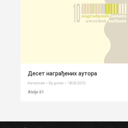
Десет награђених аутора
Каталози
By
goran
18.02.2012.
Atelje 61