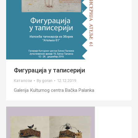
Фигурација у таписерији
Каталози
By
goran
12.12.2019.
Galerija Кulturnog centra Bačka Palanka