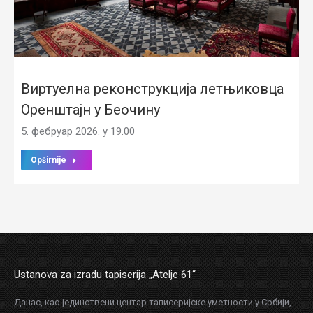
Виртуелна реконструкција летњиковца
Оренштајн у Беочину
5. фебруар 2026. у 19.00
Opširnije
Ustanova za izradu tapiserija „Atelje 61“
Данас, као јединствени центар таписеријске уметности у Србији,