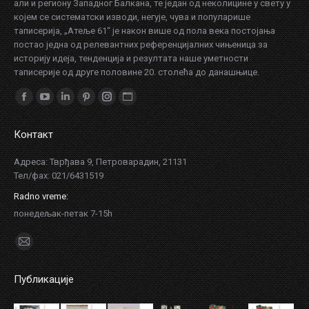
али и региону Западног Балкана, те један од неколицине у свету у
којем се систематски изводи, негује, чува и популарише
таписерија, „Атеље 61“ је након више од пола века постојања
постао једна од релевантних референцијалних чињеница за
историју идеја, тенденција и резултата наше уметности
таписерије од друге половине 20. столећа до данашњице.
Find us on:
Facebook
YouTube
Linkedin
Pinterest
Instagram
Website
page
page
page
page
page
page
Контакт
opens
opens
opens
opens
opens
opens
in
in
in
in
in
in
Адреса: Тврђава 9, Петроварадин, 21131
Тел/фаx: 021/6431519
new
new
new
new
new
new
window
window
window
window
window
window
Radno vreme:
понедељак-петак 7-15h
Find us on:
Mail
page
Публикације
opens
in