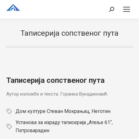
Search:
Таписерија сопственог пута
Таписерија сопственог пута
Аутор изложбе и текста: Горанка Вукадиновић
Дом културе Стеван Мокрањац, Неготин
Установа за израду таписерија „Атеље 61“,
Петроварадин