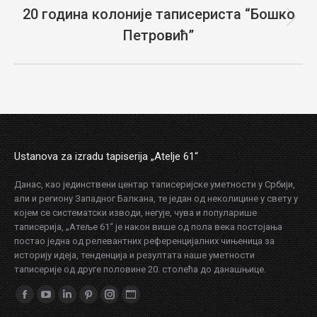
20 година колоније таписериста “Бошко
Next
Петровић”
project:
Ustanova za izradu tapiserija „Atelje 61“
Данас, као јединствени центар таписеријске уметности у Србији,
али и региону Западног Балкана, те један од неколицине у свету у
којем се систематски изводи, негује, чува и популарише
таписерија, „Атеље 61“ је након више од пола века постојања
постао једна од релевантних референцијалних чињеница за
историју идеја, тенденција и резултата наше уметности
таписерије од друге половине 20. столећа до данашњице.
Find us on:
Facebook
YouTube
Linkedin
Pinterest
Instagram
Website