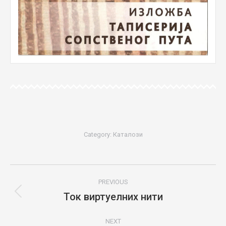
Category:
Каталози
Project
PREVIOUS
navigation
Ток виртуелних нити
Previous
project:
NEXT