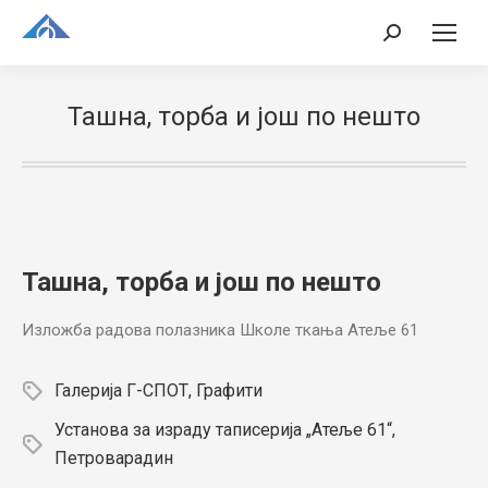
Search:
Ташна, торба и још по нешто
Ташна, торба и још по нешто
Изложба радова полазника Школе ткања Атеље 61
Галерија Г-СПОТ, Графити
Установа за израду таписерија „Атеље 61“,
Петроварадин