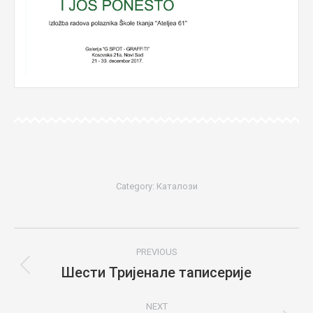
Category:
Каталози
Project
PREVIOUS
navigation
Шести Тријенале таписерије
Previous
project:
NEXT