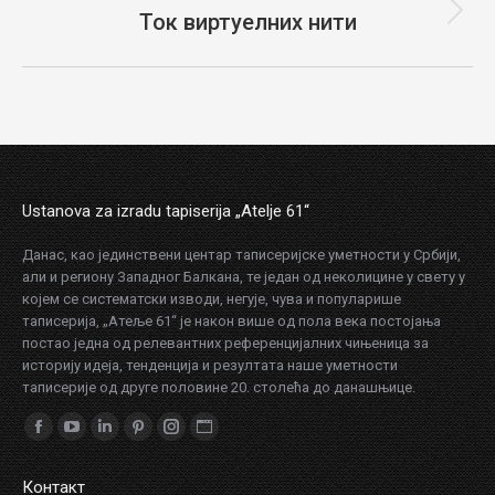
Ток виртуелних нити
Next
project:
Ustanova za izradu tapiserija „Atelje 61“
Данас, као јединствени центар таписеријске уметности у Србији,
али и региону Западног Балкана, те један од неколицине у свету у
којем се систематски изводи, негује, чува и популарише
таписерија, „Атеље 61“ је након више од пола века постојања
постао једна од релевантних референцијалних чињеница за
историју идеја, тенденција и резултата наше уметности
таписерије од друге половине 20. столећа до данашњице.
Find us on:
Facebook
YouTube
Linkedin
Pinterest
Instagram
Website
page
page
page
page
page
page
Контакт